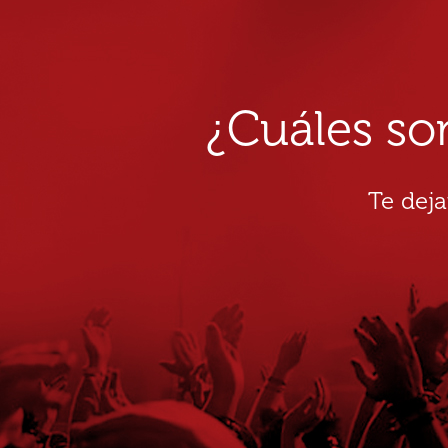
¿Cuáles so
Te dej