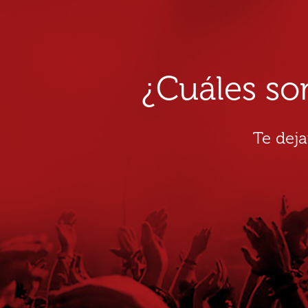
¿Cuáles so
Te dej